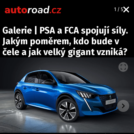
1 / 5
AUTA
Galerie | PSA a FCA spojují síly.
TESTY AUT
Jakým poměrem, kdo bude v
NOVINKY
čele a jak velký gigant vzniká?
EKO
SPY
HISTORIE
ZAJÍMAVOSTI
TECHNIKA
EKONOMIKA
ČESKÝ TRH
TUNING
PROFI