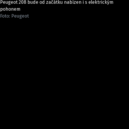
Peugeot 208 bude od začátku nabízen i s elektrickým
ELEKTRO
pohonem
Foto: Peugeot
NOVINKY ZE SVĚTA EV
TESTY ELEKTROMOBILŮ
TRH S ELEKTROMOBILY
RALLY
OSTATNÍ
TISKOVKY
ROZHOVORY
DAKAR
Z DOMOVA
ZE SVĚTA
MOTORSPORT