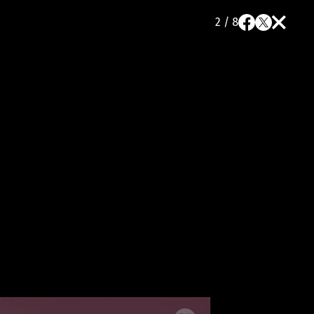
2 / 8