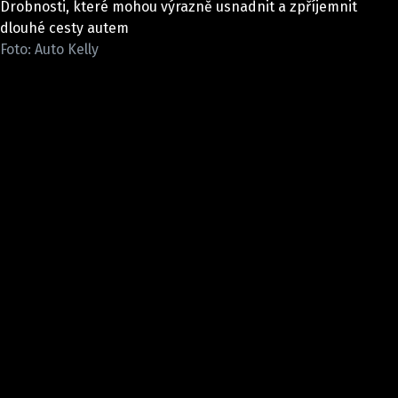
Drobnosti, které mohou výrazně usnadnit a zpříjemnit
ELEKTRO
dlouhé cesty autem
Foto: Auto Kelly
NOVINKY ZE SVĚTA EV
TESTY ELEKTROMOBILŮ
TRH S ELEKTROMOBILY
RALLY
OSTATNÍ
TISKOVKY
ROZHOVORY
DAKAR
Z DOMOVA
ZE SVĚTA
MOTORSPORT