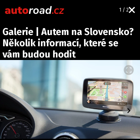
1 / 2
AUTA
Galerie | Autem na Slovensko?
TESTY AUT
Několik informací, které se
NOVINKY
vám budou hodit
EKO
SPY
HISTORIE
ZAJÍMAVOSTI
TECHNIKA
EKONOMIKA
ČESKÝ TRH
TUNING
PROFI