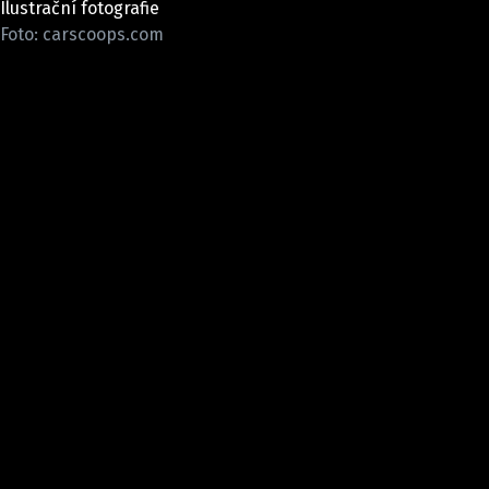
Ilustrační fotografie
ELEKTRO
Foto: carscoops.com
NOVINKY ZE SVĚTA EV
TESTY ELEKTROMOBILŮ
TRH S ELEKTROMOBILY
RALLY
OSTATNÍ
TISKOVKY
ROZHOVORY
DAKAR
Z DOMOVA
ZE SVĚTA
MOTORSPORT