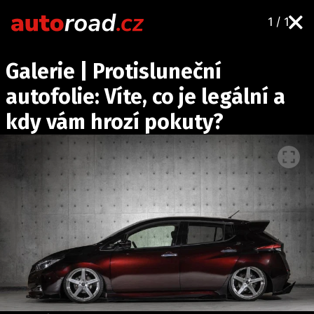
1 / 1
AUTA
Galerie | Protisluneční
TESTY AUT
autofolie: Víte, co je legální a
NOVINKY
kdy vám hrozí pokuty?
EKO
SPY
HISTORIE
ZAJÍMAVOSTI
TECHNIKA
EKONOMIKA
ČESKÝ TRH
TUNING
PROFI