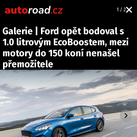
1 / 2
AUTA
Galerie | Ford opět bodoval s
TESTY AUT
1.0 litrovým EcoBoostem, mezi
NOVINKY
motory do 150 koní nenašel
EKO
přemožitele
SPY
HISTORIE
ZAJÍMAVOSTI
TECHNIKA
EKONOMIKA
ČESKÝ TRH
TUNING
PROFI