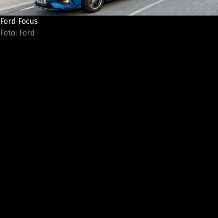
ELEKTRO
Ford Focus
NOVINKY ZE SVĚTA EV
Foto: Ford
TESTY ELEKTROMOBILŮ
TRH S ELEKTROMOBILY
RALLY
OSTATNÍ
TISKOVKY
ROZHOVORY
DAKAR
Z DOMOVA
ZE SVĚTA
MOTORSPORT