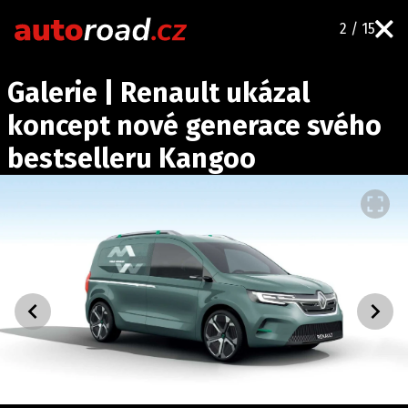
2 / 15
AUTA
Galerie | Renault ukázal
TESTY AUT
koncept nové generace svého
NOVINKY
bestselleru Kangoo
EKO
SPY
HISTORIE
ZAJÍMAVOSTI
TECHNIKA
EKONOMIKA
ČESKÝ TRH
TUNING
PROFI