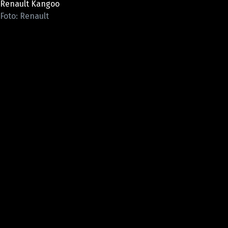
Renault Kangoo
ELEKTRO
Foto: Renault
NOVINKY ZE SVĚTA EV
TESTY ELEKTROMOBILŮ
TRH S ELEKTROMOBILY
RALLY
OSTATNÍ
TISKOVKY
ROZHOVORY
DAKAR
Z DOMOVA
ZE SVĚTA
MOTORSPORT