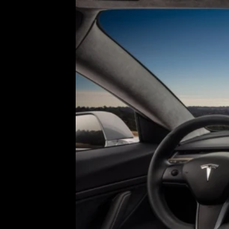
Etický kodex
Kontakt
V
Provozovatelem serveru 