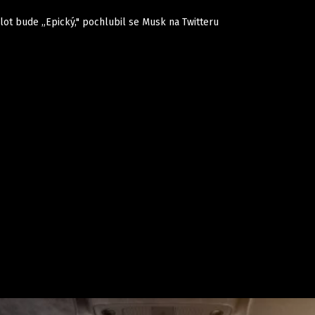
ilot bude „Epický," pochlubil se Musk na Twitteru
Auta
Elektro
Rally
Motorsport
Testy aut
Novinky ze světa EV
Ostatní
Pit Lane
Novinky
Testy elektromobilů
Tiskovky
Češi v akci
Eko
Trh s elektromobily
Rozhovory
FIA CEZ & Poháry
Spy
Dakar
Mezinárodní scéna
Historie
Z domova
Zajímavosti
Ze světa
Technika
Ekonomika
Český trh
Tuning
Profi