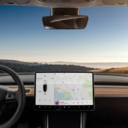
ydavatel
Inzerce
Osobní údaje / Cookies
autoroad.cz je INCORP MEDIA GROUP s.r.o., IČ: 118 23 054