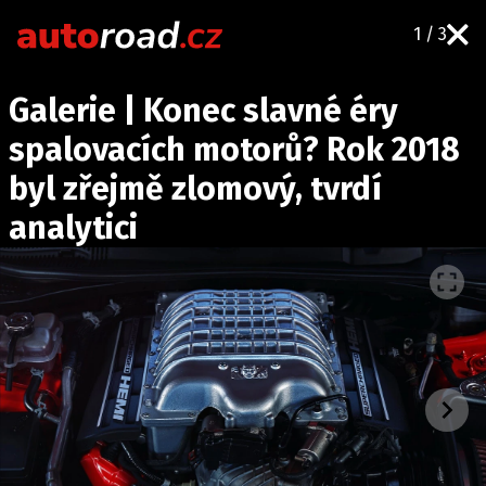
1 / 3
AUTA
Galerie | Konec slavné éry
TESTY AUT
spalovacích motorů? Rok 2018
NOVINKY
byl zřejmě zlomový, tvrdí
EKO
analytici
SPY
HISTORIE
ZAJÍMAVOSTI
TECHNIKA
EKONOMIKA
ČESKÝ TRH
TUNING
PROFI