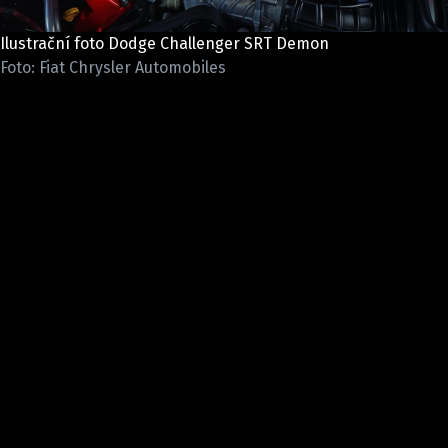
ELEKTRO
Ilustrační foto Dodge Challenger SRT Demon
NOVINKY ZE SVĚTA EV
Foto: Fiat Chrysler Automobiles
TESTY ELEKTROMOBILŮ
TRH S ELEKTROMOBILY
RALLY
OSTATNÍ
TISKOVKY
ROZHOVORY
DAKAR
Z DOMOVA
ZE SVĚTA
MOTORSPORT