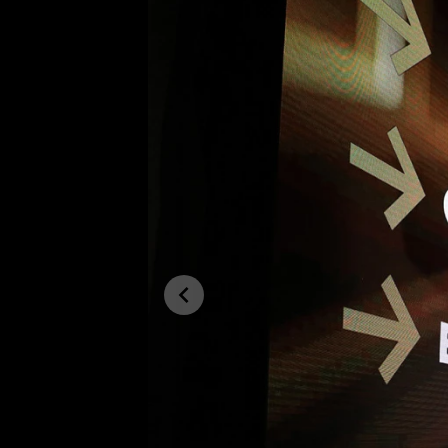
Etický kodex
Kontakt
V
Provozovatelem serveru 