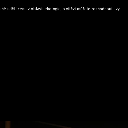
uhé udělí cenu v oblasti ekologie, o vítězi můžete rozhodnout i vy
Auta
Elektro
Rally
Motorsport
Testy aut
Novinky ze světa EV
Ostatní
Pit Lane
Novinky
Testy elektromobilů
Tiskovky
Češi v akci
Eko
Trh s elektromobily
Rozhovory
FIA CEZ & Poháry
Spy
Dakar
Mezinárodní scéna
Historie
Z domova
Zajímavosti
Ze světa
Technika
Ekonomika
Český trh
Tuning
Profi