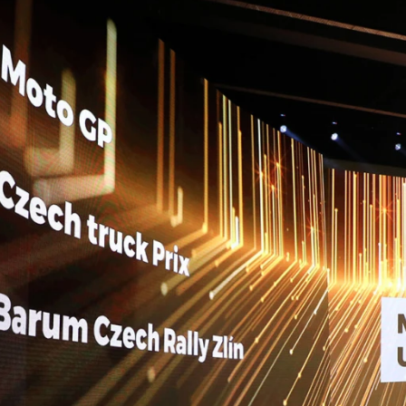
ydavatel
Inzerce
Osobní údaje / Cookies
autoroad.cz je INCORP MEDIA GROUP s.r.o., IČ: 118 23 054