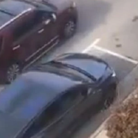
ydavatel
Inzerce
Osobní údaje / Cookies
autoroad.cz je INCORP MEDIA GROUP s.r.o., IČ: 118 23 054