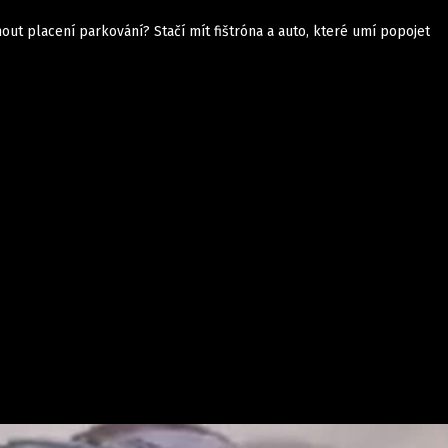
nout placení parkování? Stačí mít fištróna a auto, které umí popojet
Auta
Elektro
Rally
Motorsport
Testy aut
Novinky ze světa EV
Ostatní
Pit Lane
Novinky
Testy elektromobilů
Tiskovky
Češi v akci
Eko
Trh s elektromobily
Rozhovory
FIA CEZ & Poháry
Spy
Dakar
Mezinárodní scéna
Historie
Z domova
Zajímavosti
Ze světa
Technika
Ekonomika
Český trh
Tuning
Profi