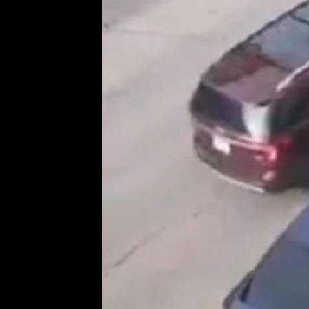
Etický kodex
Kontakt
V
Provozovatelem serveru 