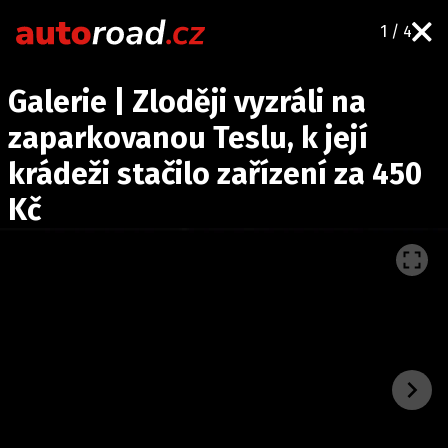
1 / 4
AUTA
Galerie | Zloději vyzráli na
TESTY AUT
zaparkovanou Teslu, k její
NOVINKY
krádeži stačilo zařízení za 450
EKO
Kč
SPY
HISTORIE
ZAJÍMAVOSTI
TECHNIKA
EKONOMIKA
ČESKÝ TRH
TUNING
PROFI