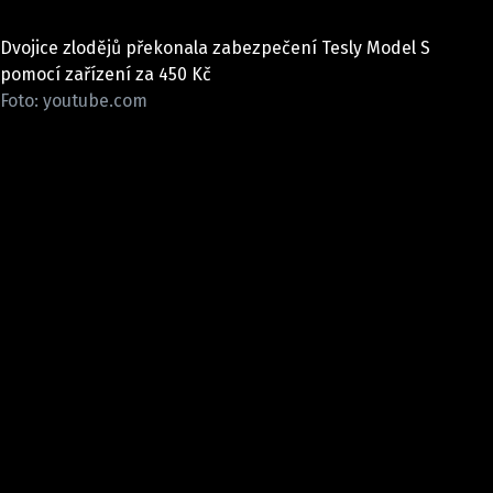
ELEKTRO
Dvojice zlodějů překonala zabezpečení Tesly Model S
NOVINKY ZE SVĚTA EV
pomocí zařízení za 450 Kč
Foto: youtube.com
TESTY ELEKTROMOBILŮ
TRH S ELEKTROMOBILY
RALLY
OSTATNÍ
TISKOVKY
ROZHOVORY
DAKAR
Z DOMOVA
ZE SVĚTA
MOTORSPORT