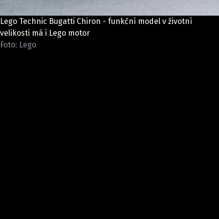
ELEKTRO
Lego Technic Bugatti Chiron - funkční model v životní
NOVINKY ZE SVĚTA EV
velikosti má i Lego motor
Foto: Lego
TESTY ELEKTROMOBILŮ
TRH S ELEKTROMOBILY
RALLY
OSTATNÍ
TISKOVKY
ROZHOVORY
DAKAR
Z DOMOVA
ZE SVĚTA
MOTORSPORT