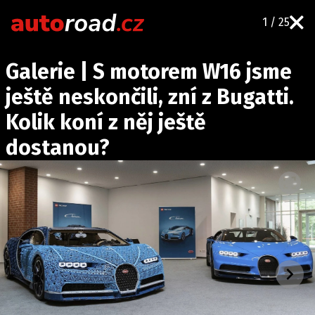
1 / 25
AUTA
Galerie | S motorem W16 jsme
TESTY AUT
ještě neskončili, zní z Bugatti.
NOVINKY
Kolik koní z něj ještě
EKO
dostanou?
SPY
HISTORIE
ZAJÍMAVOSTI
TECHNIKA
EKONOMIKA
ČESKÝ TRH
TUNING
PROFI