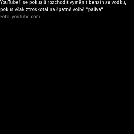
YouTubeři se pokusili rozchodit vyměnit benzín za vodku,
ELEKTRO
pokus však ztroskotal na špatné volbě "paliva"
Foto: youtube.com
NOVINKY ZE SVĚTA EV
TESTY ELEKTROMOBILŮ
TRH S ELEKTROMOBILY
RALLY
OSTATNÍ
TISKOVKY
ROZHOVORY
DAKAR
Z DOMOVA
ZE SVĚTA
MOTORSPORT