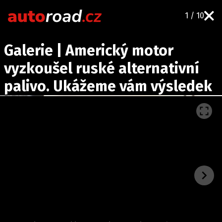
1 / 10
AUTA
Galerie | Americký motor
TESTY AUT
vyzkoušel ruské alternativní
NOVINKY
palivo. Ukážeme vám výsledek
EKO
SPY
HISTORIE
ZAJÍMAVOSTI
TECHNIKA
EKONOMIKA
ČESKÝ TRH
TUNING
PROFI