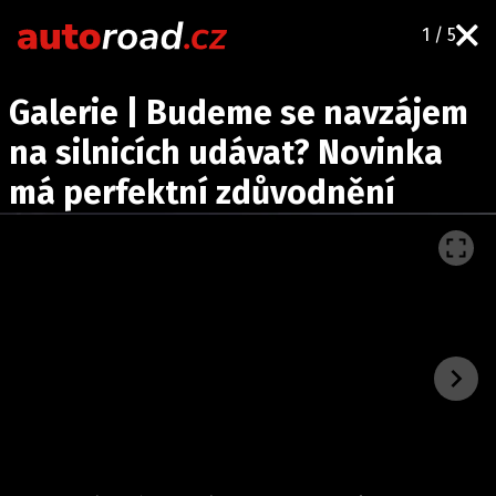
1 / 5
AUTA
Galerie | Budeme se navzájem
TESTY AUT
na silnicích udávat? Novinka
NOVINKY
má perfektní zdůvodnění
EKO
SPY
HISTORIE
ZAJÍMAVOSTI
TECHNIKA
EKONOMIKA
ČESKÝ TRH
TUNING
PROFI