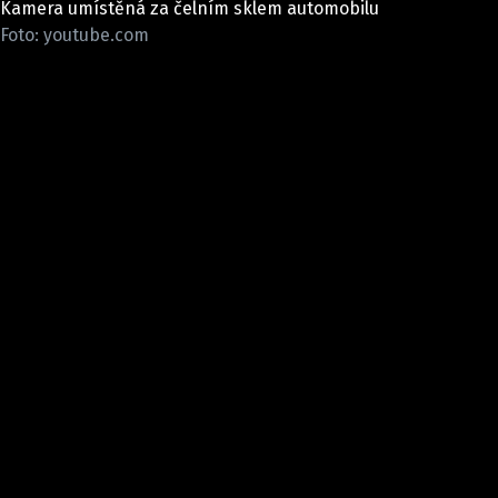
Kamera umístěná za čelním sklem automobilu
ELEKTRO
Foto: youtube.com
NOVINKY ZE SVĚTA EV
TESTY ELEKTROMOBILŮ
TRH S ELEKTROMOBILY
RALLY
OSTATNÍ
TISKOVKY
ROZHOVORY
DAKAR
Z DOMOVA
ZE SVĚTA
MOTORSPORT