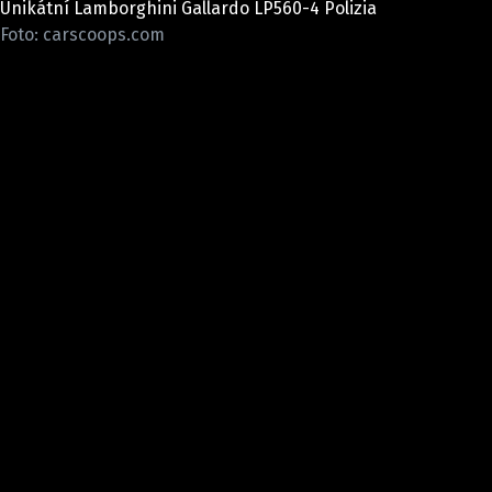
Unikátní Lamborghini Gallardo LP560-4 Polizia
ELEKTRO
Foto: carscoops.com
NOVINKY ZE SVĚTA EV
TESTY ELEKTROMOBILŮ
TRH S ELEKTROMOBILY
RALLY
OSTATNÍ
TISKOVKY
ROZHOVORY
DAKAR
Z DOMOVA
ZE SVĚTA
MOTORSPORT