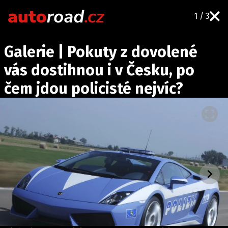
1 / 3
AUTA
Galerie | Pokuty z dovolené
TESTY AUT
vás dostihnou i v Česku, po
NOVINKY
čem jdou policisté nejvíc?
EKO
SPY
HISTORIE
ZAJÍMAVOSTI
TECHNIKA
EKONOMIKA
ČESKÝ TRH
TUNING
PROFI