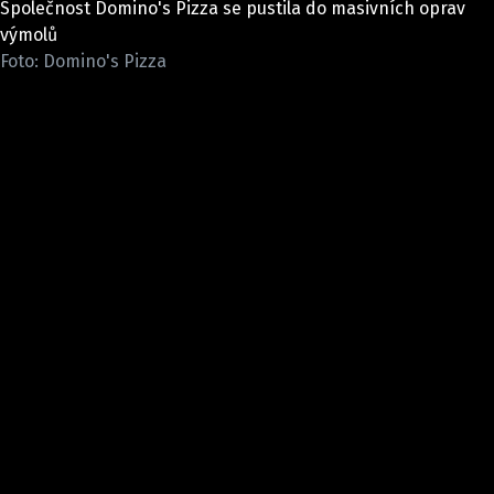
Společnost Domino's Pizza se pustila do masivních oprav
ELEKTRO
výmolů
Foto: Domino's Pizza
NOVINKY ZE SVĚTA EV
TESTY ELEKTROMOBILŮ
TRH S ELEKTROMOBILY
RALLY
OSTATNÍ
TISKOVKY
ROZHOVORY
DAKAR
Z DOMOVA
ZE SVĚTA
MOTORSPORT