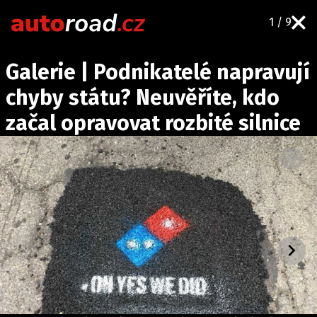
1 / 9
AUTA
Galerie | Podnikatelé napravují
TESTY AUT
chyby státu? Neuvěříte, kdo
NOVINKY
začal opravovat rozbité silnice
EKO
SPY
HISTORIE
ZAJÍMAVOSTI
TECHNIKA
EKONOMIKA
ČESKÝ TRH
TUNING
PROFI