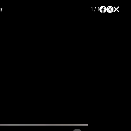
1 / 1
ng