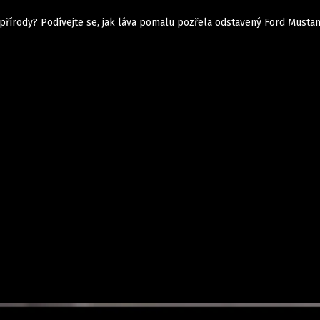
a přírody? Podívejte se, jak láva pomalu pozřela odstavený Ford Musta
Auta
Elektro
Rally
Motorsport
Testy aut
Novinky ze světa EV
Ostatní
Pit Lane
Novinky
Testy elektromobilů
Tiskovky
Češi v akci
Eko
Trh s elektromobily
Rozhovory
FIA CEZ & Poháry
Spy
Dakar
Mezinárodní scéna
Historie
Z domova
Zajímavosti
Ze světa
Technika
Ekonomika
Český trh
Tuning
Profi