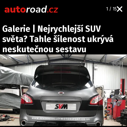
1 / 15
AUTA
Galerie | Nejrychlejší SUV
TESTY AUT
světa? Tahle šílenost ukrývá
NOVINKY
neskutečnou sestavu
EKO
SPY
HISTORIE
ZAJÍMAVOSTI
TECHNIKA
EKONOMIKA
ČESKÝ TRH
TUNING
PROFI