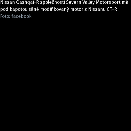
Nissan Qashqai-R společnosti Severn Valley Motorsport má
ELEKTRO
pod kapotou silně modifikovaný motor z Nissanu GT-R
Foto: facebook
NOVINKY ZE SVĚTA EV
TESTY ELEKTROMOBILŮ
TRH S ELEKTROMOBILY
RALLY
OSTATNÍ
TISKOVKY
ROZHOVORY
DAKAR
Z DOMOVA
ZE SVĚTA
MOTORSPORT