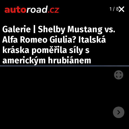
1 / 8
AUTA
Galerie | Shelby Mustang vs.
TESTY AUT
Alfa Romeo Giulia? Italská
NOVINKY
kráska poměřila síly s
EKO
americkým hrubiánem
SPY
HISTORIE
ZAJÍMAVOSTI
TECHNIKA
EKONOMIKA
ČESKÝ TRH
TUNING
PROFI