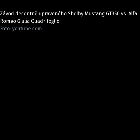
ELEKTRO
Závod decentně upraveného Shelby Mustang GT350 vs. Alfa
NOVINKY ZE SVĚTA EV
Romeo Giulia Quadrifoglio
Foto: youtube.com
TESTY ELEKTROMOBILŮ
TRH S ELEKTROMOBILY
RALLY
OSTATNÍ
TISKOVKY
ROZHOVORY
DAKAR
Z DOMOVA
ZE SVĚTA
MOTORSPORT