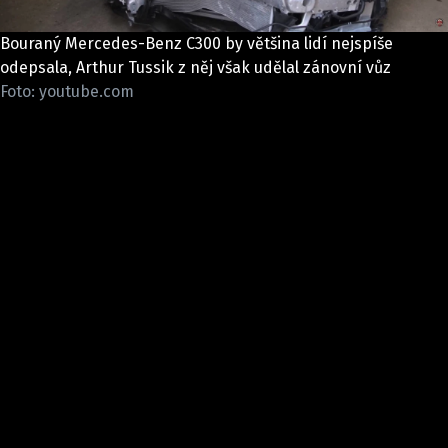
ELEKTRO
Bouraný Mercedes-Benz C300 by většina lidí nejspíše
NOVINKY ZE SVĚTA EV
odepsala, Arthur Tussik z něj však udělal zánovní vůz
Foto: youtube.com
TESTY ELEKTROMOBILŮ
TRH S ELEKTROMOBILY
RALLY
OSTATNÍ
TISKOVKY
ROZHOVORY
DAKAR
Z DOMOVA
ZE SVĚTA
MOTORSPORT