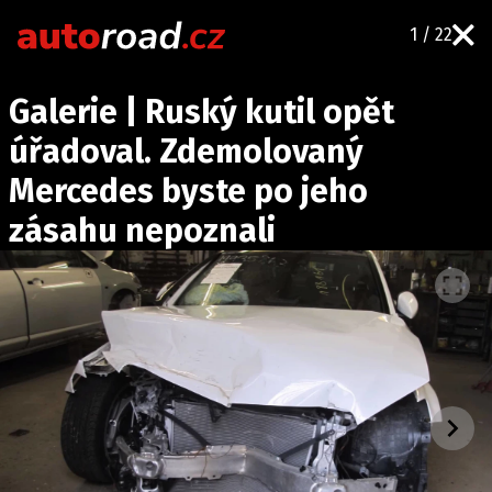
1 / 22
AUTA
Galerie | Ruský kutil opět
TESTY AUT
úřadoval. Zdemolovaný
NOVINKY
Mercedes byste po jeho
EKO
zásahu nepoznali
SPY
HISTORIE
ZAJÍMAVOSTI
TECHNIKA
EKONOMIKA
ČESKÝ TRH
TUNING
PROFI