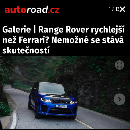
1 / 13
AUTA
Galerie | Range Rover rychlejší
TESTY AUT
než Ferrari? Nemožné se stává
NOVINKY
skutečností
EKO
SPY
HISTORIE
ZAJÍMAVOSTI
TECHNIKA
EKONOMIKA
ČESKÝ TRH
TUNING
PROFI