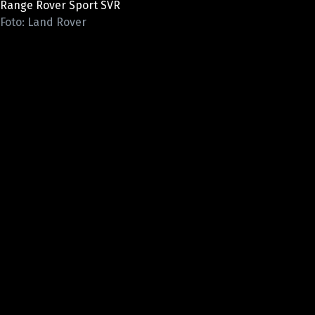
Range Rover Sport SVR
ELEKTRO
Foto: Land Rover
NOVINKY ZE SVĚTA EV
TESTY ELEKTROMOBILŮ
TRH S ELEKTROMOBILY
RALLY
OSTATNÍ
TISKOVKY
ROZHOVORY
DAKAR
Z DOMOVA
ZE SVĚTA
MOTORSPORT