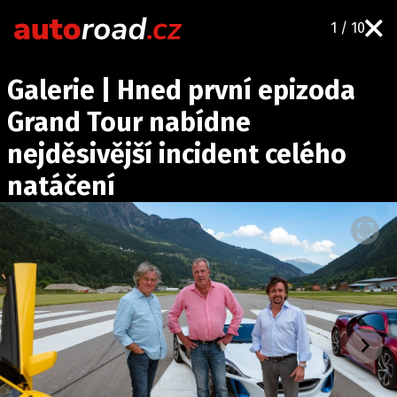
1 / 10
AUTA
Galerie | Hned první epizoda
TESTY AUT
Grand Tour nabídne
NOVINKY
nejděsivější incident celého
EKO
natáčení
SPY
HISTORIE
ZAJÍMAVOSTI
TECHNIKA
EKONOMIKA
ČESKÝ TRH
TUNING
PROFI