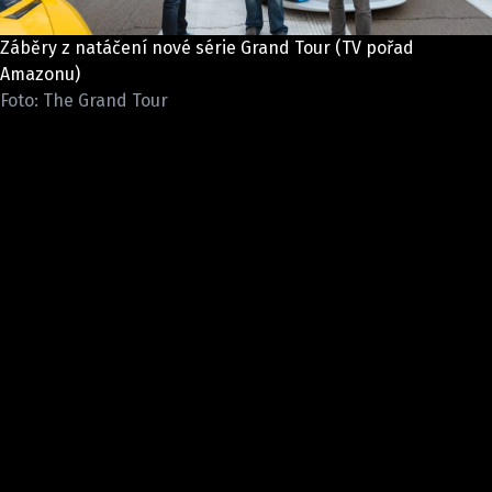
ELEKTRO
Záběry z natáčení nové série Grand Tour (TV pořad
NOVINKY ZE SVĚTA EV
Amazonu)
Foto: The Grand Tour
TESTY ELEKTROMOBILŮ
TRH S ELEKTROMOBILY
RALLY
OSTATNÍ
TISKOVKY
ROZHOVORY
DAKAR
Z DOMOVA
ZE SVĚTA
MOTORSPORT