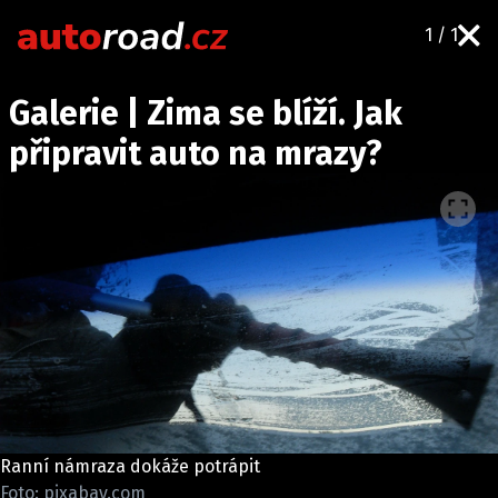
1 / 1
AUTA
Galerie | Zima se blíží. Jak
TESTY AUT
připravit auto na mrazy?
NOVINKY
EKO
SPY
HISTORIE
ZAJÍMAVOSTI
TECHNIKA
EKONOMIKA
ČESKÝ TRH
TUNING
Ranní námraza dokáže potrápit
PROFI
Foto: pixabay.com