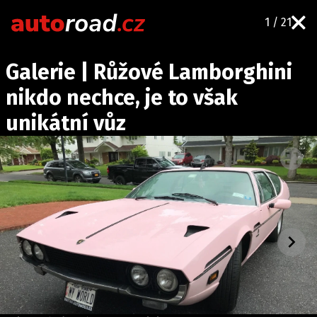
1 / 21
AUTA
Galerie | Růžové Lamborghini
TESTY AUT
nikdo nechce, je to však
NOVINKY
unikátní vůz
EKO
SPY
HISTORIE
ZAJÍMAVOSTI
TECHNIKA
EKONOMIKA
ČESKÝ TRH
TUNING
PROFI