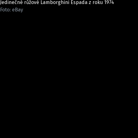
Jedinečné růžové Lamborghini Espada z roku 1974
ELEKTRO
Foto: eBay
NOVINKY ZE SVĚTA EV
TESTY ELEKTROMOBILŮ
TRH S ELEKTROMOBILY
RALLY
OSTATNÍ
TISKOVKY
ROZHOVORY
DAKAR
Z DOMOVA
ZE SVĚTA
MOTORSPORT