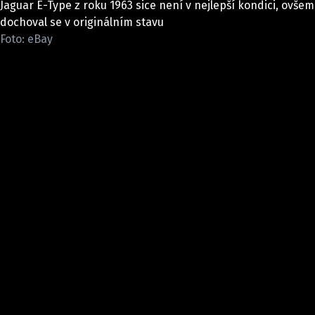
Jaguar E-Type z roku 1963 sice není v nejlepší kondici, ovšem
ELEKTRO
dochoval se v originálním stavu
Foto: eBay
NOVINKY ZE SVĚTA EV
TESTY ELEKTROMOBILŮ
TRH S ELEKTROMOBILY
RALLY
OSTATNÍ
TISKOVKY
ROZHOVORY
DAKAR
Z DOMOVA
ZE SVĚTA
MOTORSPORT