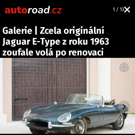
1 / 13
AUTA
Galerie | Zcela originální
TESTY AUT
Jaguar E-Type z roku 1963
NOVINKY
zoufale volá po renovaci
EKO
SPY
HISTORIE
ZAJÍMAVOSTI
TECHNIKA
EKONOMIKA
ČESKÝ TRH
TUNING
PROFI