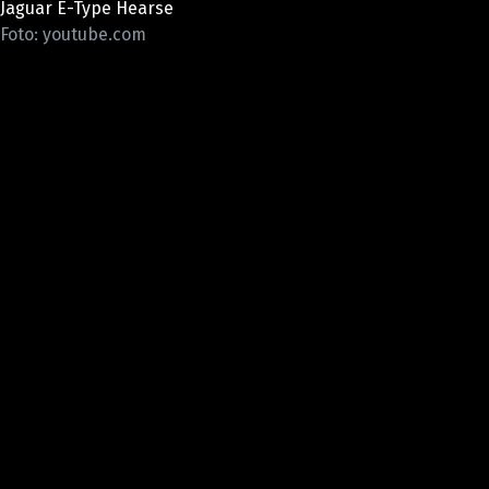
Jaguar E-Type Hearse
ELEKTRO
Foto: youtube.com
NOVINKY ZE SVĚTA EV
TESTY ELEKTROMOBILŮ
TRH S ELEKTROMOBILY
RALLY
OSTATNÍ
TISKOVKY
ROZHOVORY
DAKAR
Z DOMOVA
ZE SVĚTA
MOTORSPORT