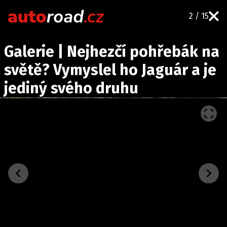
2 / 15
AUTA
Galerie | Nejhezčí pohřebák na
TESTY AUT
světě? Vymyslel ho Jaguár a je
NOVINKY
jediný svého druhu
EKO
SPY
HISTORIE
ZAJÍMAVOSTI
TECHNIKA
EKONOMIKA
ČESKÝ TRH
TUNING
PROFI