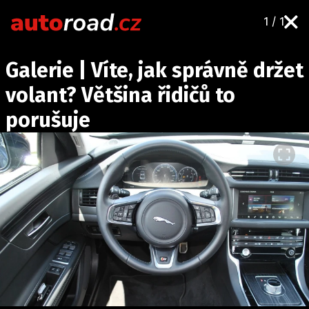
1 / 1
AUTA
Galerie | Víte, jak správně držet
TESTY AUT
volant? Většina řidičů to
NOVINKY
porušuje
EKO
SPY
HISTORIE
ZAJÍMAVOSTI
TECHNIKA
EKONOMIKA
ČESKÝ TRH
TUNING
PROFI