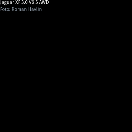
Jaguar XF 3.0 V6 S AWD
ELEKTRO
Foto: Roman Havlín
NOVINKY ZE SVĚTA EV
TESTY ELEKTROMOBILŮ
TRH S ELEKTROMOBILY
RALLY
OSTATNÍ
TISKOVKY
ROZHOVORY
DAKAR
Z DOMOVA
ZE SVĚTA
MOTORSPORT