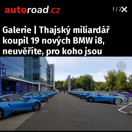
1 / 2
AUTA
Galerie | Thajský miliardář
TESTY AUT
koupil 19 nových BMW i8,
NOVINKY
neuvěříte, pro koho jsou
EKO
SPY
HISTORIE
ZAJÍMAVOSTI
TECHNIKA
EKONOMIKA
ČESKÝ TRH
TUNING
PROFI