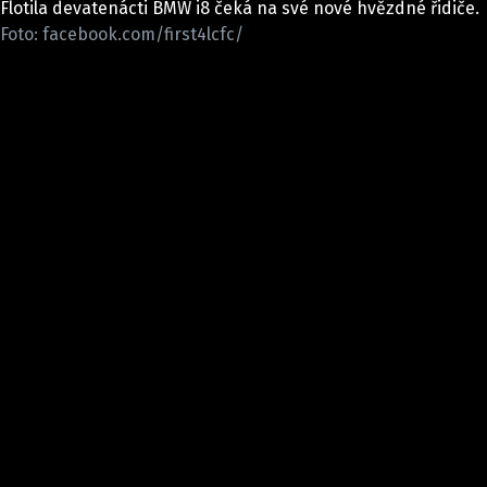
Flotila devatenácti BMW i8 čeká na své nové hvězdné řidiče.
ELEKTRO
Foto: facebook.com/first4lcfc/
NOVINKY ZE SVĚTA EV
TESTY ELEKTROMOBILŮ
TRH S ELEKTROMOBILY
RALLY
OSTATNÍ
TISKOVKY
ROZHOVORY
DAKAR
Z DOMOVA
ZE SVĚTA
MOTORSPORT