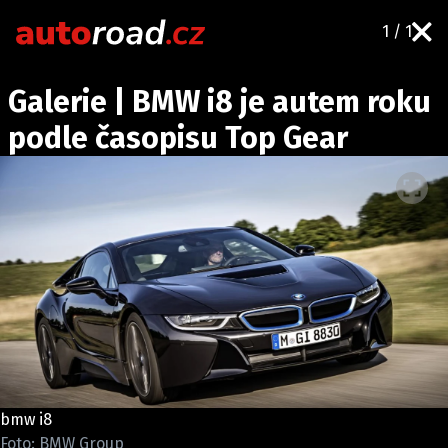
1 / 1
AUTA
Galerie | BMW i8 je autem roku
TESTY AUT
podle časopisu Top Gear
NOVINKY
EKO
SPY
HISTORIE
ZAJÍMAVOSTI
TECHNIKA
EKONOMIKA
ČESKÝ TRH
TUNING
bmw i8
PROFI
Foto: BMW Group