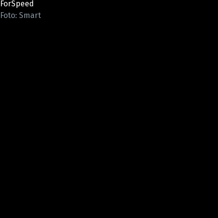
ForSpeed
ELEKTRO
Foto: Smart
NOVINKY ZE SVĚTA EV
TESTY ELEKTROMOBILŮ
TRH S ELEKTROMOBILY
RALLY
OSTATNÍ
TISKOVKY
ROZHOVORY
DAKAR
Z DOMOVA
ZE SVĚTA
MOTORSPORT