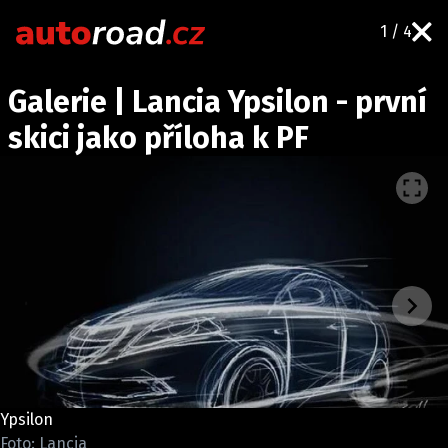
1 / 4
AUTA
Galerie | Lancia Ypsilon - první
TESTY AUT
skici jako příloha k PF
NOVINKY
EKO
SPY
HISTORIE
ZAJÍMAVOSTI
TECHNIKA
EKONOMIKA
ČESKÝ TRH
TUNING
Ypsilon
PROFI
Foto: Lancia