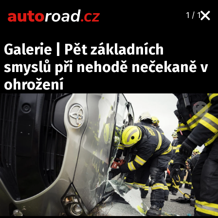
1 / 1
AUTA
Galerie | Pět základních
TESTY AUT
smyslů při nehodě nečekaně v
NOVINKY
ohrožení
EKO
SPY
HISTORIE
ZAJÍMAVOSTI
TECHNIKA
EKONOMIKA
ČESKÝ TRH
TUNING
PROFI