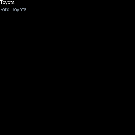
Toyota
ELEKTRO
Foto: Toyota
NOVINKY ZE SVĚTA EV
TESTY ELEKTROMOBILŮ
TRH S ELEKTROMOBILY
RALLY
OSTATNÍ
TISKOVKY
ROZHOVORY
DAKAR
Z DOMOVA
ZE SVĚTA
MOTORSPORT