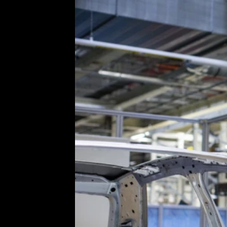
Etický kodex
Kontakt
V
Provozovatelem serveru 