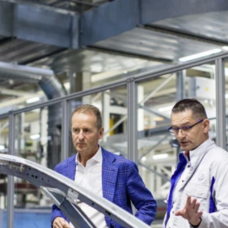
ydavatel
Inzerce
Osobní údaje / Cookies
autoroad.cz je INCORP MEDIA GROUP s.r.o., IČ: 118 23 054