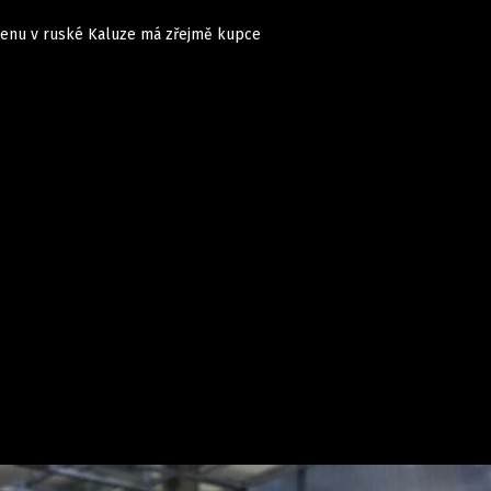
genu v ruské Kaluze má zřejmě kupce
Auta
Elektro
Rally
Motorsport
Testy aut
Novinky ze světa EV
Ostatní
Pit Lane
Novinky
Testy elektromobilů
Tiskovky
Češi v akci
Eko
Trh s elektromobily
Rozhovory
FIA CEZ & Poháry
Spy
Dakar
Mezinárodní scéna
Historie
Z domova
Zajímavosti
Ze světa
Technika
Ekonomika
Český trh
Tuning
Profi