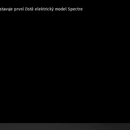
stavuje první čistě elektrický model Spectre
Auta
Elektro
Rally
Motorsport
Testy aut
Novinky ze světa EV
Ostatní
Pit Lane
Novinky
Testy elektromobilů
Tiskovky
Češi v akci
Eko
Trh s elektromobily
Rozhovory
FIA CEZ & Poháry
Spy
Dakar
Mezinárodní scéna
Historie
Z domova
Zajímavosti
Ze světa
Technika
Ekonomika
Český trh
Tuning
Profi