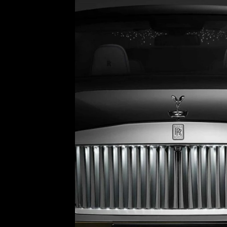
Etický kodex
Kontakt
V
Provozovatelem serveru 