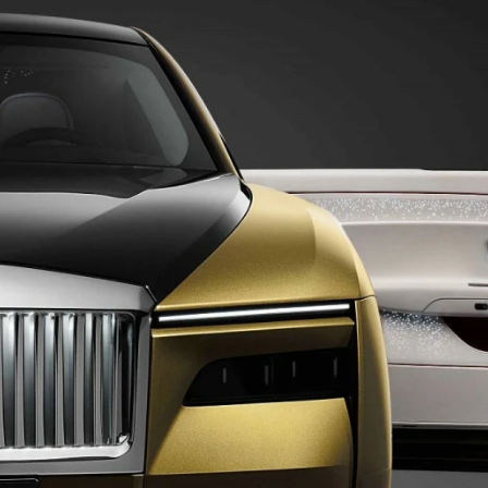
ydavatel
Inzerce
Osobní údaje / Cookies
autoroad.cz je INCORP MEDIA GROUP s.r.o., IČ: 118 23 054