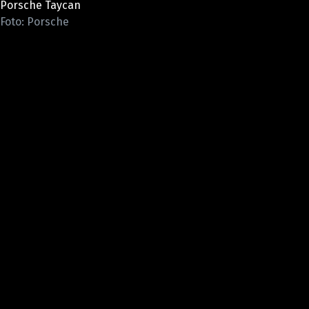
Porsche Taycan
ELEKTRO
Foto: Porsche
NOVINKY ZE SVĚTA EV
TESTY ELEKTROMOBILŮ
TRH S ELEKTROMOBILY
RALLY
OSTATNÍ
TISKOVKY
ROZHOVORY
DAKAR
Z DOMOVA
ZE SVĚTA
MOTORSPORT