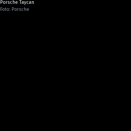
Porsche Taycan
ELEKTRO
Foto: Porsche
NOVINKY ZE SVĚTA EV
TESTY ELEKTROMOBILŮ
TRH S ELEKTROMOBILY
RALLY
OSTATNÍ
TISKOVKY
ROZHOVORY
DAKAR
Z DOMOVA
ZE SVĚTA
MOTORSPORT