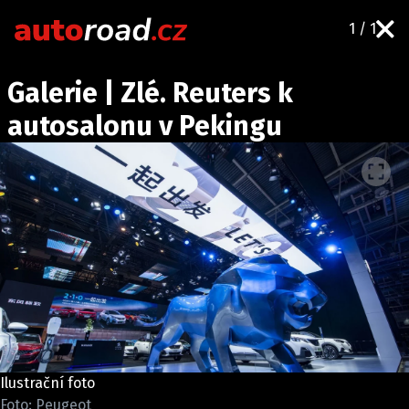
1 / 1
AUTA
Galerie | Zlé. Reuters k
TESTY AUT
autosalonu v Pekingu
NOVINKY
EKO
SPY
HISTORIE
ZAJÍMAVOSTI
TECHNIKA
EKONOMIKA
ČESKÝ TRH
TUNING
Ilustrační foto
PROFI
Foto: Peugeot