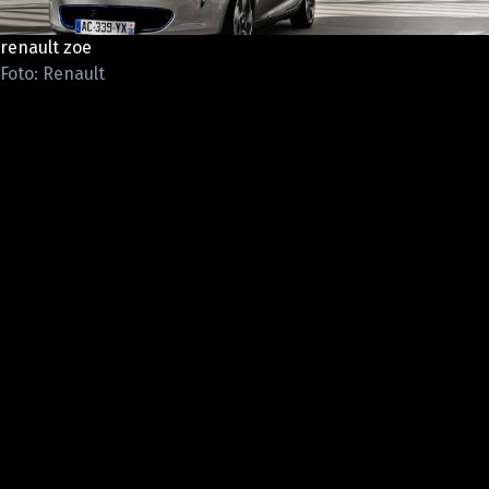
ELEKTRO
renault zoe
NOVINKY ZE SVĚTA EV
Foto: Renault
TESTY ELEKTROMOBILŮ
TRH S ELEKTROMOBILY
RALLY
OSTATNÍ
TISKOVKY
ROZHOVORY
DAKAR
Z DOMOVA
ZE SVĚTA
MOTORSPORT