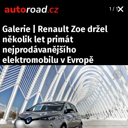
1 / 1
AUTA
Galerie | Renault Zoe držel
TESTY AUT
několik let primát
NOVINKY
nejprodávanějšího
EKO
elektromobilu v Evropě
SPY
HISTORIE
ZAJÍMAVOSTI
TECHNIKA
EKONOMIKA
ČESKÝ TRH
TUNING
PROFI