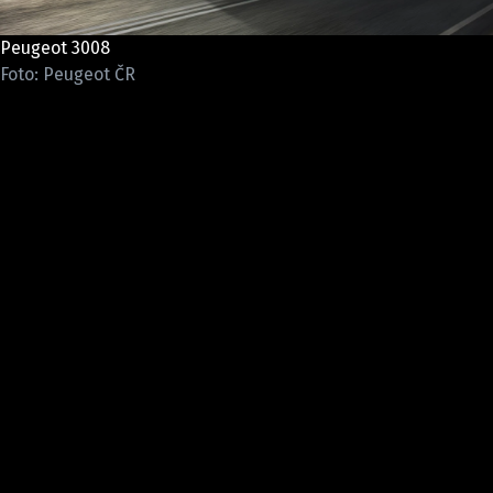
ELEKTRO
Peugeot 3008
NOVINKY ZE SVĚTA EV
Foto: Peugeot ČR
TESTY ELEKTROMOBILŮ
TRH S ELEKTROMOBILY
RALLY
OSTATNÍ
TISKOVKY
ROZHOVORY
DAKAR
Z DOMOVA
ZE SVĚTA
MOTORSPORT