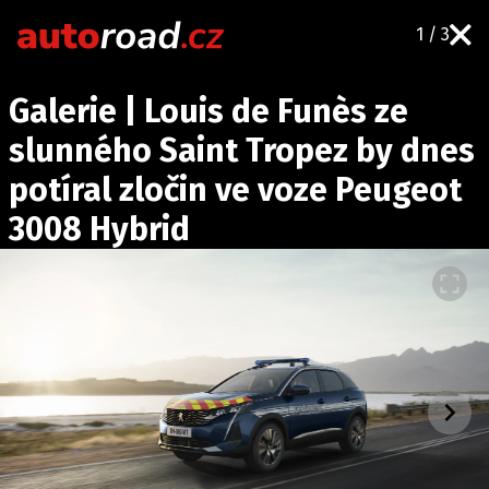
1 / 3
AUTA
Galerie | Louis de Funès ze
TESTY AUT
slunného Saint Tropez by dnes
NOVINKY
potíral zločin ve voze Peugeot
EKO
3008 Hybrid
SPY
HISTORIE
ZAJÍMAVOSTI
TECHNIKA
EKONOMIKA
ČESKÝ TRH
TUNING
PROFI