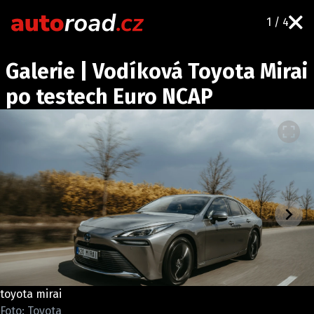
1 / 4
AUTA
Galerie | Vodíková Toyota Mirai
TESTY AUT
po testech Euro NCAP
NOVINKY
EKO
SPY
HISTORIE
ZAJÍMAVOSTI
TECHNIKA
EKONOMIKA
ČESKÝ TRH
TUNING
toyota mirai
PROFI
Foto: Toyota