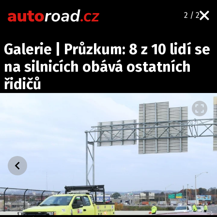
2 / 2
AUTA
Galerie | Průzkum: 8 z 10 lidí se
TESTY AUT
na silnicích obává ostatních
NOVINKY
řidičů
EKO
SPY
HISTORIE
ZAJÍMAVOSTI
TECHNIKA
EKONOMIKA
ČESKÝ TRH
TUNING
PROFI