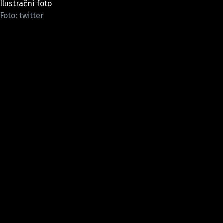
Ilustrační foto
ELEKTRO
Foto: twitter
NOVINKY ZE SVĚTA EV
TESTY ELEKTROMOBILŮ
TRH S ELEKTROMOBILY
RALLY
OSTATNÍ
TISKOVKY
ROZHOVORY
DAKAR
Z DOMOVA
ZE SVĚTA
MOTORSPORT