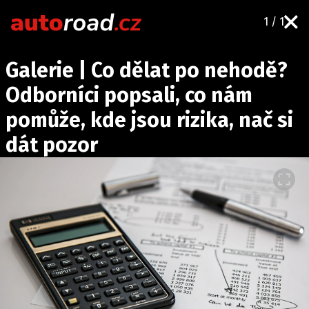
1 / 1
AUTA
Galerie | Co dělat po nehodě?
TESTY AUT
Odborníci popsali, co nám
NOVINKY
pomůže, kde jsou rizika, nač si
EKO
dát pozor
SPY
HISTORIE
ZAJÍMAVOSTI
TECHNIKA
EKONOMIKA
ČESKÝ TRH
TUNING
PROFI