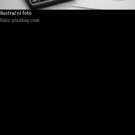
ELEKTRO
Ilustrační foto
NOVINKY ZE SVĚTA EV
Foto: pixabay.com
TESTY ELEKTROMOBILŮ
TRH S ELEKTROMOBILY
RALLY
OSTATNÍ
TISKOVKY
ROZHOVORY
DAKAR
Z DOMOVA
ZE SVĚTA
MOTORSPORT