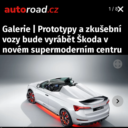
1 / 8
AUTA
Galerie | Prototypy a zkušební
TESTY AUT
vozy bude vyrábět Škoda v
NOVINKY
novém supermoderním centru
EKO
SPY
HISTORIE
ZAJÍMAVOSTI
TECHNIKA
EKONOMIKA
ČESKÝ TRH
TUNING
PROFI