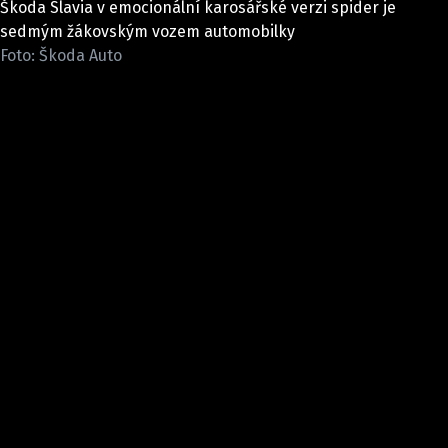
Škoda Slavia v emocionální karosářské verzi spider je
ELEKTRO
sedmým žákovským vozem automobilky
Foto: Škoda Auto
NOVINKY ZE SVĚTA EV
TESTY ELEKTROMOBILŮ
TRH S ELEKTROMOBILY
RALLY
OSTATNÍ
TISKOVKY
ROZHOVORY
DAKAR
Z DOMOVA
ZE SVĚTA
MOTORSPORT