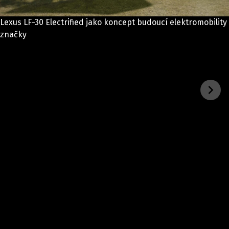
ELEKTRO
Lexus LF-30 Electrified jako koncept budoucí elektromobility
NOVINKY ZE SVĚTA EV
značky
TESTY ELEKTROMOBILŮ
TRH S ELEKTROMOBILY
RALLY
OSTATNÍ
TISKOVKY
ROZHOVORY
DAKAR
Z DOMOVA
ZE SVĚTA
MOTORSPORT