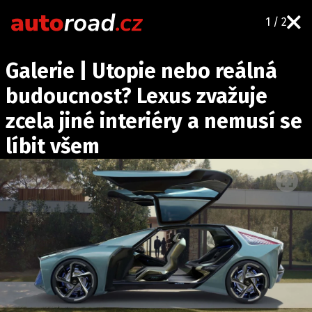
1 / 2
AUTA
Galerie | Utopie nebo reálná
TESTY AUT
budoucnost? Lexus zvažuje
NOVINKY
zcela jiné interiéry a nemusí se
EKO
líbit všem
SPY
HISTORIE
ZAJÍMAVOSTI
TECHNIKA
EKONOMIKA
ČESKÝ TRH
TUNING
PROFI