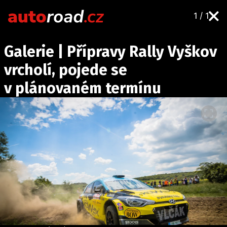
1 / 1
AUTA
Galerie | Přípravy Rally Vyškov
TESTY AUT
vrcholí, pojede se
NOVINKY
v plánovaném termínu
EKO
SPY
HISTORIE
ZAJÍMAVOSTI
TECHNIKA
EKONOMIKA
ČESKÝ TRH
TUNING
PROFI