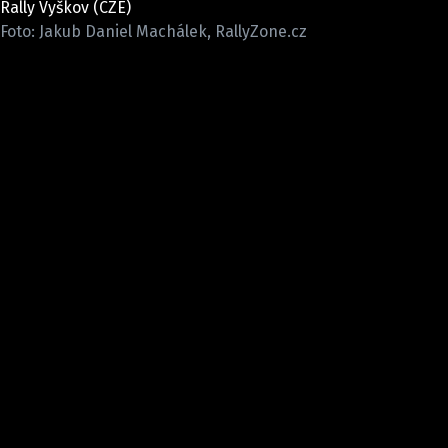
Rally Vyškov (CZE)
ELEKTRO
Foto: Jakub Daniel Machálek, RallyZone.cz
NOVINKY ZE SVĚTA EV
TESTY ELEKTROMOBILŮ
TRH S ELEKTROMOBILY
RALLY
OSTATNÍ
TISKOVKY
ROZHOVORY
DAKAR
Z DOMOVA
ZE SVĚTA
MOTORSPORT