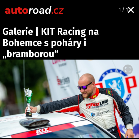
1 / 1
AUTA
Galerie | KIT Racing na
TESTY AUT
Bohemce s poháry i
NOVINKY
„bramborou“
EKO
SPY
HISTORIE
ZAJÍMAVOSTI
TECHNIKA
EKONOMIKA
ČESKÝ TRH
TUNING
PROFI