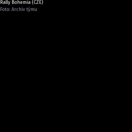
Rally Bohemia (CZE)
ELEKTRO
Foto: Archiv týmu
NOVINKY ZE SVĚTA EV
TESTY ELEKTROMOBILŮ
TRH S ELEKTROMOBILY
RALLY
OSTATNÍ
TISKOVKY
ROZHOVORY
DAKAR
Z DOMOVA
ZE SVĚTA
MOTORSPORT