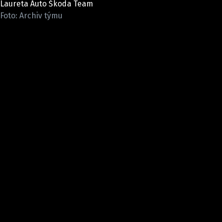
Laureta Auto Škoda Team
ELEKTRO
Foto: Archiv týmu
NOVINKY ZE SVĚTA EV
TESTY ELEKTROMOBILŮ
TRH S ELEKTROMOBILY
RALLY
OSTATNÍ
TISKOVKY
ROZHOVORY
DAKAR
Z DOMOVA
ZE SVĚTA
MOTORSPORT