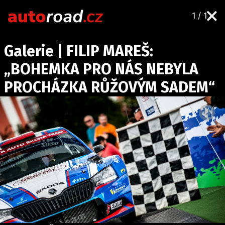
1 / 1
AUTA
Galerie | FILIP MAREŠ:
TESTY AUT
„BOHEMKA PRO NÁS NEBYLA
NOVINKY
PROCHÁZKA RŮŽOVÝM SADEM“
EKO
SPY
HISTORIE
ZAJÍMAVOSTI
TECHNIKA
EKONOMIKA
ČESKÝ TRH
TUNING
PROFI