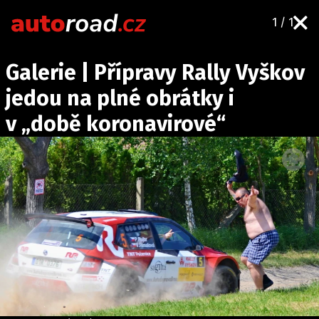
1 / 1
AUTA
Galerie | Přípravy Rally Vyškov
TESTY AUT
jedou na plné obrátky i
NOVINKY
v „době koronavirové“
EKO
SPY
HISTORIE
ZAJÍMAVOSTI
TECHNIKA
EKONOMIKA
ČESKÝ TRH
TUNING
PROFI