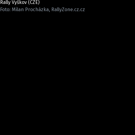
Rally Vyškov (CZE)
ELEKTRO
Foto: Milan Procházka, RallyZone.cz.cz
NOVINKY ZE SVĚTA EV
TESTY ELEKTROMOBILŮ
TRH S ELEKTROMOBILY
RALLY
OSTATNÍ
TISKOVKY
ROZHOVORY
DAKAR
Z DOMOVA
ZE SVĚTA
MOTORSPORT