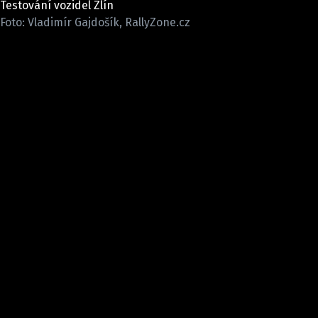
Testování vozidel Zlín
ELEKTRO
Foto: Vladimír Gajdošík, RallyZone.cz
NOVINKY ZE SVĚTA EV
TESTY ELEKTROMOBILŮ
TRH S ELEKTROMOBILY
RALLY
OSTATNÍ
TISKOVKY
ROZHOVORY
DAKAR
Z DOMOVA
ZE SVĚTA
MOTORSPORT