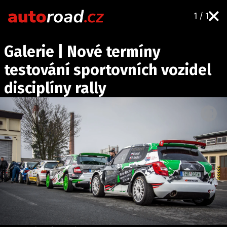
1 / 1
AUTA
Galerie | Nové termíny
TESTY AUT
testování sportovních vozidel
NOVINKY
disciplíny rally
EKO
SPY
HISTORIE
ZAJÍMAVOSTI
TECHNIKA
EKONOMIKA
ČESKÝ TRH
TUNING
PROFI