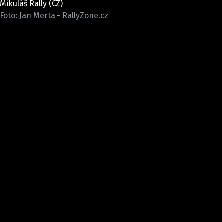
Mikuláš Rally (CZ)
ELEKTRO
Foto: Jan Merta - RallyZone.cz
NOVINKY ZE SVĚTA EV
TESTY ELEKTROMOBILŮ
TRH S ELEKTROMOBILY
RALLY
OSTATNÍ
TISKOVKY
ROZHOVORY
DAKAR
Z DOMOVA
ZE SVĚTA
MOTORSPORT