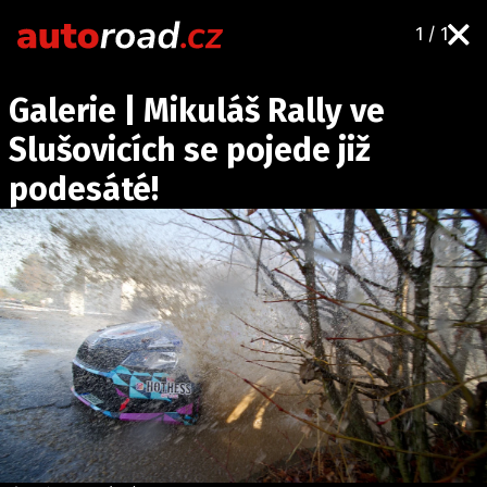
1 / 1
AUTA
Galerie | Mikuláš Rally ve
TESTY AUT
Slušovicích se pojede již
NOVINKY
podesáté!
EKO
SPY
HISTORIE
ZAJÍMAVOSTI
TECHNIKA
EKONOMIKA
ČESKÝ TRH
TUNING
PROFI